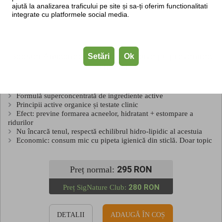
ajută la analizarea traficului pe site și sa-ți oferim functionalitati
integrate cu platformele social media.
Booster Antiacnee - substanțe active pt. prevenirea
Setări
Ok
acneelor
Conceput pentru ten acneeic
Formulă superconcentrată de ingrediente active
Principii active organice și testate clinic
Efect: previne formarea acneelor, hidratant + estompare a
ridurilor
Nu încarcă tenul, respectă echilibrul hidro-lipidic al acestuia
Economic: consum mic cu pipeta igienică din sticlă. Doar topic
295 RON
Preț normal:
280 RON
Preț SigNature Club:
DETALII
ADAUGĂ ÎN COȘ