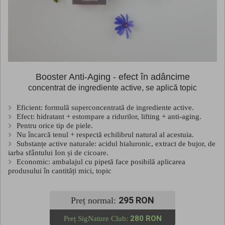
Booster Anti-Aging - efect în adâncime
concentrat de ingrediente active, se aplică topic
Eficient: formulă superconcentrată de ingrediente active.
Efect: hidratant + estompare a ridurilor, lifting + anti-aging.
Pentru orice tip de piele.
Nu încarcă tenul + respectă echilibrul natural al acestuia.
Substanțe active naturale: acidul hialuronic, extract de bujor, de
iarba sfântului Ion și de cicoare.
Economic: ambalajul cu pipetă face posibilă aplicarea
produsului în cantități mici, topic
295 RON
Preț normal:
280 RON
Preț SigNature Club: