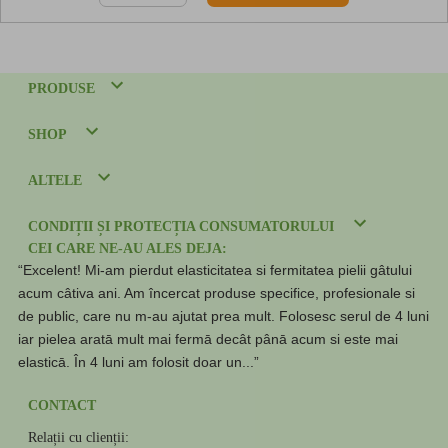
PRODUSE
SHOP
ALTELE
CONDIȚII ȘI PROTECȚIA CONSUMATORULUI
CEI CARE NE-AU ALES DEJA:
“Excelent! Mi-am pierdut elasticitatea si fermitatea pielii gâtului
acum câtiva ani. Am încercat produse specifice, profesionale si
de public, care nu m-au ajutat prea mult. Folosesc serul de 4 luni
iar pielea aratā mult mai fermā decât pânā acum si este mai
elasticā. În 4 luni am folosit doar un...”
CONTACT
Relații cu clienții: