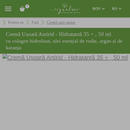
0
RON
RO
Pentru ea
Față
Cremă anti-aging
Cremă Ușoară Antirid - Hidratantă 35 + , 50 ml
cu colagen hidrolizat, ulei esențial de rodie, argan și de
karanja