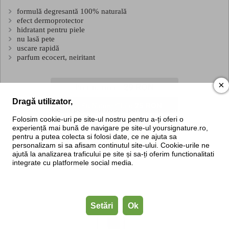
formulă degresantă 100% naturală
efect dermoprotector
hidratant pentru piele
nu lasă pete
uscare rapidă
parfum ecocert, neiritant
×
29 RON
Preț normal:
Dragă utilizator,
25 RON
Preț SigNature Club:
Folosim cookie-uri pe site-ul nostru pentru a-ți oferi o
experiență mai bună de navigare pe site-ul yoursignature.ro,
DETALII
ADAUGĂ ÎN COȘ
pentru a putea colecta si folosi date, ce ne ajuta sa
personalizam si sa afisam continutul site-ului. Cookie-urile ne
ajută la analizarea traficului pe site și sa-ți oferim functionalitati
integrate cu platformele social media.
Setări
Ok