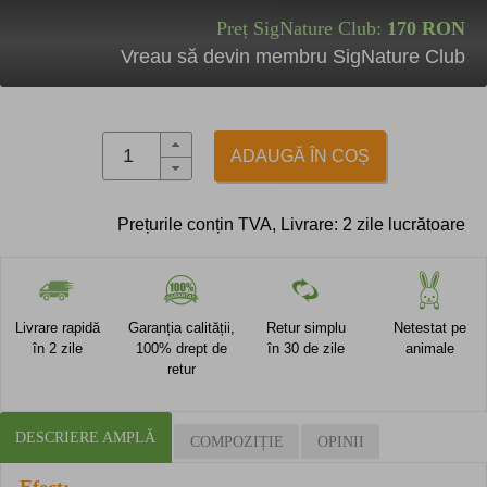
Preț SigNature Club:
170
RON
Vreau să devin membru SigNature Club
ADAUGĂ ÎN COȘ
Prețurile conțin TVA, Livrare: 2 zile lucrătoare
Livrare rapidă
Garanția calității,
Retur simplu
Netestat pe
în 2 zile
100% drept de
în 30 de zile
animale
retur
DESCRIERE AMPLĂ
COMPOZIȚIE
OPINII
Efect: