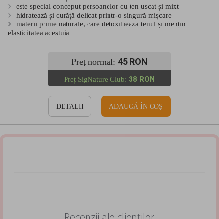
este special conceput persoanelor cu ten uscat și mixt
hidratează și curăță delicat printr-o singură mișcare
materii prime naturale, care detoxifiează tenul și mențin
elasticitatea acestuia
45 RON
Preț normal:
38 RON
Preț SigNature Club:
DETALII
ADAUGĂ ÎN COȘ
Recenzii ale clienților