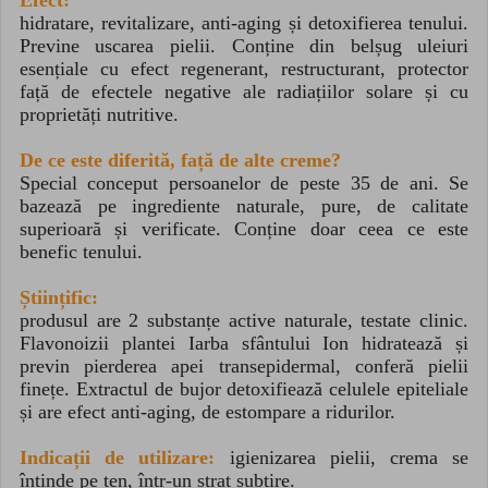
hidratare, revitalizare, anti-aging și detoxifierea tenului.
Previne uscarea pielii. Conține din belșug uleiuri
esențiale cu efect regenerant, restructurant, protector
față de efectele negative ale radiațiilor solare și cu
proprietăți nutritive.
De ce este diferită, față de alte creme?
Special conceput persoanelor de peste 35 de ani. Se
bazează pe ingrediente naturale, pure, de calitate
superioară și verificate. Conține doar ceea ce este
benefic tenului.
Științific:
produsul are 2 substanțe active naturale, testate clinic.
Flavonoizii plantei Iarba sfântului Ion hidratează și
previn pierderea apei transepidermal, conferă pielii
finețe. Extractul de bujor detoxifiează celulele epiteliale
și are efect anti-aging, de estompare a ridurilor.
Indicații de utilizare:
igienizarea pielii, crema se
întinde pe ten, într-un strat subțire.