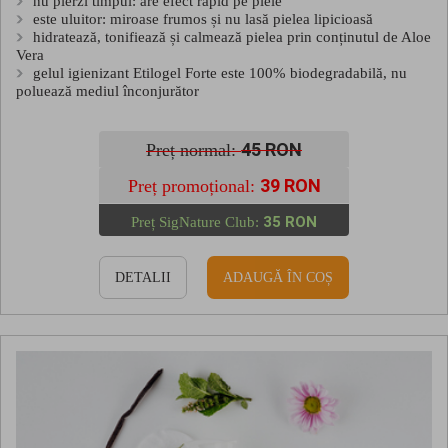
nu pierzi timpul: are efect rapid pe piele
este uluitor: miroase frumos și nu lasă pielea lipicioasă
hidratează, tonifiează și calmează pielea prin conținutul de Aloe
Vera
gelul igienizant Etilogel Forte este 100% biodegradabilă, nu
poluează mediul înconjurător
45 RON
Preț normal:
39 RON
Preț promoțional:
35 RON
Preț SigNature Club:
DETALII
ADAUGĂ ÎN COȘ