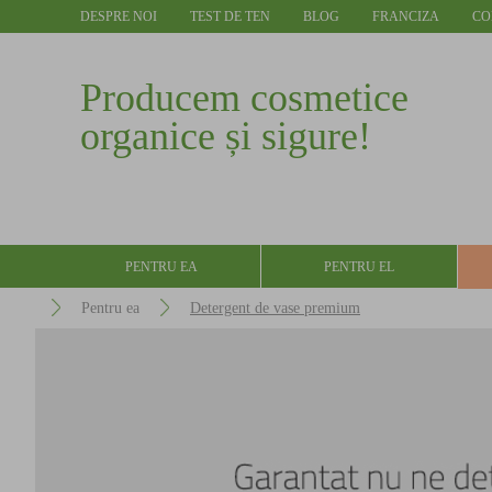
DESPRE NOI
TEST DE TEN
BLOG
FRANCIZA
CO
Producem cosmetice
organice și sigure!
PENTRU EA
PENTRU EL
Pentru ea
Detergent de vase premium