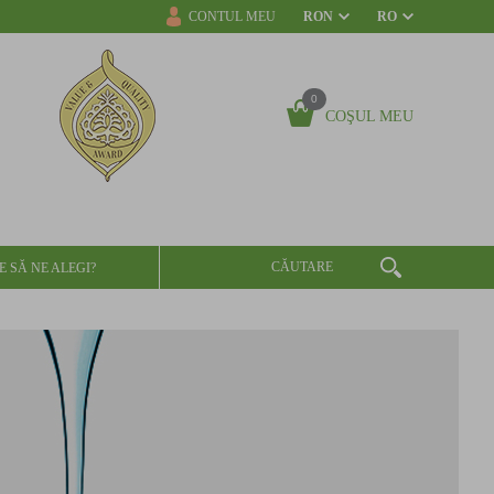
CONTUL MEU
RON
RO
0
COŞUL MEU
E SĂ NE ALEGI?