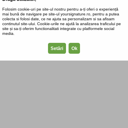
Folosim cookie-uri pe site-ul nostru pentru a-ți oferi o experiență
mai bună de navigare pe site-ul yoursignature.ro, pentru a putea
colecta si folosi date, ce ne ajuta sa personalizam si sa afisam
continutul site-ului. Cookie-urile ne ajută la analizarea traficului pe
site și sa-ți oferim functionalitati integrate cu platformele social
media.
Setări
Ok