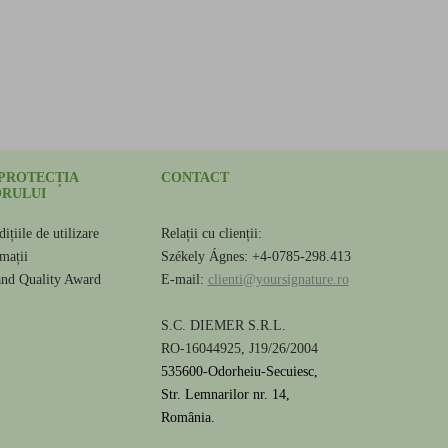
 PROTECȚIA
CONTACT
RULUI
ițiile de utilizare
Relații cu clienții:
amații
Székely Ágnes: +4-0785-298.413
and Quality Award
E-mail:
clienti@yoursignature.ro
S.C. DIEMER S.R.L.
RO-16044925, J19/26/2004
535600-Odorheiu-Secuiesc,
Str. Lemnarilor nr. 14,
România.