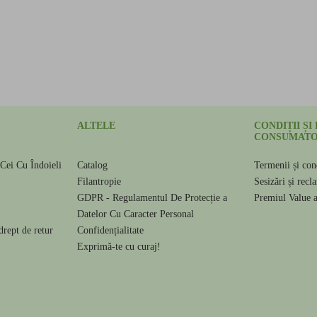
ALTELE
CONDIȚII ȘI
CONSUMATO
Cei Cu Îndoieli
Catalog
Termenii și cond
e
Filantropie
Sesizări și recl
GDPR - Regulamentul De Protecție a
Premiul Value 
Datelor Cu Caracter Personal
drept de retur
Confidențialitate
Exprimă-te cu curaj!