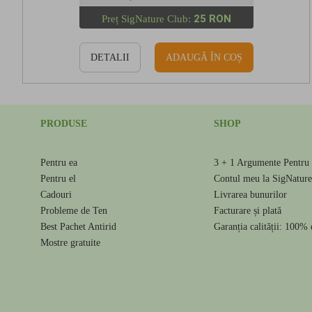
25 RON
Preț SigNature Club:
DETALII
ADAUGĂ ÎN COȘ
PRODUSE
SHOP
Pentru ea
3 + 1 Argumente Pentru 
Pentru el
Contul meu la SigNatur
Cadouri
Livrarea bunurilor
Probleme de Ten
Facturare și plată
Best Pachet Antirid
Garanția calității: 100% 
Mostre gratuite