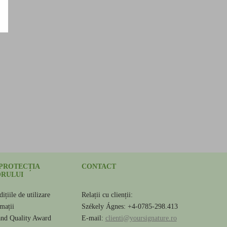
 PROTECȚIA
CONTACT
RULUI
ițiile de utilizare
Relații cu clienții:
amații
Székely Ágnes: +4-0785-298.413
and Quality Award
E-mail:
clienti@yoursignature.ro