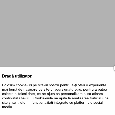
Dragă utilizator,
Folosim cookie-uri pe site-ul nostru pentru a-ți oferi o experiență
mai bună de navigare pe site-ul yoursignature.ro, pentru a putea
colecta si folosi date, ce ne ajuta sa personalizam si sa afisam
continutul site-ului. Cookie-urile ne ajută la analizarea traficului pe
site și sa-ți oferim functionalitati integrate cu platformele social
media.