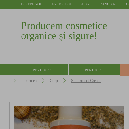
DESPRE NOI
TEST DE TEN
BLOG
FRANCIZA
CO
Producem cosmetice
organice și sigure!
PENTRU EA
PENTRU EL
Pentru ea
Corp
SunProtect Cream