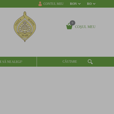
CONTUL MEU
RON
RO
0
COŞUL MEU
E SĂ NE ALEGI?