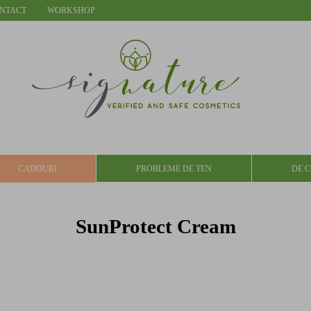
NTACT
WORKSHOP
CADOURI
PROBLEME DE TEN
DE C
SunProtect Cream