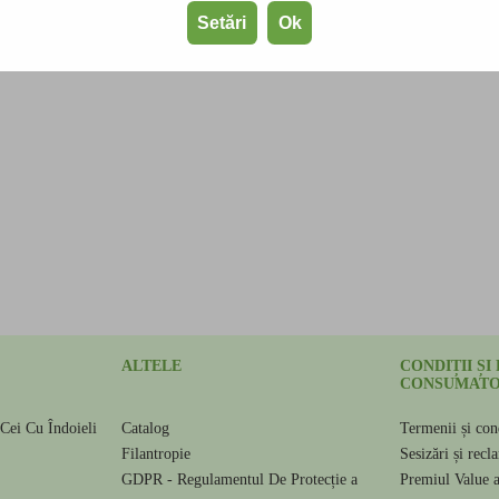
Setări
Ok
ALTELE
CONDIȚII ȘI
CONSUMATO
Cei Cu Îndoieli
Catalog
Termenii și cond
e
Filantropie
Sesizări și recl
GDPR - Regulamentul De Protecție a
Premiul Value 