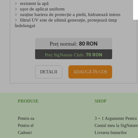
rezistent la apă
ușor de aplicat uniform
susține bariera de protecție a pielii, hidratează intens
filtrul UV este de ultimă generație, protejează timp
îndelungat
80 RON
Preț normal:
70 RON
Preț SigNature Club:
DETALII
ADAUGĂ ÎN COȘ
PRODUSE
SHOP
Pentru ea
3 + 1 Argumente Pentru 
Pentru el
Contul meu la SigNatur
Cadouri
Livrarea bunurilor