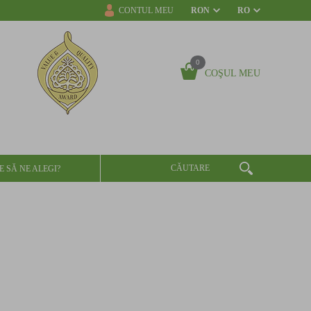
CONTUL MEU
RON
RO
0
COŞUL MEU
E SĂ NE ALEGI?