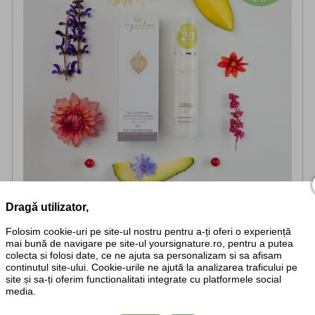
Dragă utilizator,
Folosim cookie-uri pe site-ul nostru pentru a-ți oferi o experiență
Ser Concentrat Antirid Și Fermitate 35+
mai bună de navigare pe site-ul yoursignature.ro, pentru a putea
Ten radiant Cu Doză Mare de Acid Hialuronic,
colecta si folosi date, ce ne ajuta sa personalizam si sa afisam
continutul site-ului. Cookie-urile ne ajută la analizarea traficului pe
vitamina A și E - 50 ml
site și sa-ți oferim functionalitati integrate cu platformele social
media.
efect: hidratare + detoxifiere + lifting + estompare a
ridurilor + fermitate