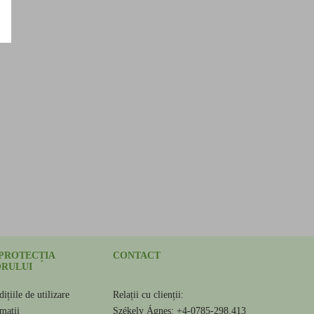
 PROTECȚIA
CONTACT
RULUI
ițiile de utilizare
Relații cu clienții:
amații
Székely Ágnes: +4-0785-298.413