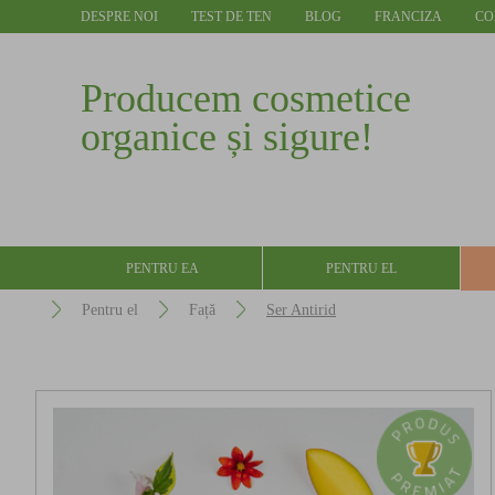
DESPRE NOI
TEST DE TEN
BLOG
FRANCIZA
CO
Producem cosmetice
organice și sigure!
PENTRU EA
PENTRU EL
Pentru el
Față
Ser Antirid