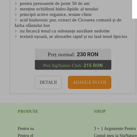
pentru persoanele de peste 50 de ani
menține echilibrul hidro-lipidic al tenului
principii active organice, testate clinic
acid hialuronic pur, extract de Cicoarea comună și de
Iarba sfântului Ion
nu încarcă tenul cu substanțe auxiliare nedorite
textură ușoară, se absoarbe rapid și nu lasă tenul lipicios
230 RON
Preț normal:
215 RON
Preț SigNature Club:
DETALII
ADAUGĂ ÎN COȘ
PRODUSE
SHOP
Pentru ea
3 + 1 Argumente Pentru 
Pentru el
Contul meu la SigNatur