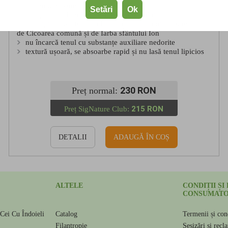
pentru persoanele de peste 35 de ani
Setări
Ok
menține echilibrul hidro-lipidic al tenului
principii active testate clinic: acid hialuronic pur, extract
de Cicoarea comună și de Iarba sfântului Ion
nu încarcă tenul cu substanțe auxiliare nedorite
textură ușoară, se absoarbe rapid și nu lasă tenul lipicios
230 RON
Preț normal:
215 RON
Preț SigNature Club:
DETALII
ADAUGĂ ÎN COȘ
ALTELE
CONDIȚII ȘI
CONSUMATO
Cei Cu Îndoieli
Catalog
Termenii și cond
e
Filantropie
Sesizări și recl