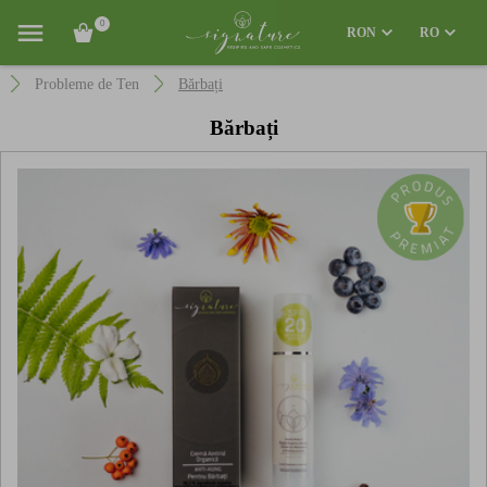
0
RON
RO
Probleme de Ten
Bărbați
Bărbați