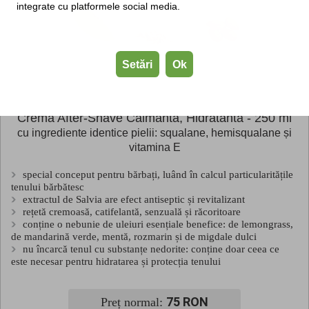
integrate cu platformele social media.
Setări
Ok
Cremă After-Shave Calmantă, Hidratantă - 250 ml
cu ingrediente identice pielii: squalane, hemisqualane și
vitamina E
special conceput pentru bărbați, luând în calcul particularitățile
tenului bărbătesc
extractul de Salvia are efect antiseptic și revitalizant
rețetă cremoasă, catifelantă, senzuală și răcoritoare
conține o nebunie de uleiuri esențiale benefice: de lemongrass,
de mandarină verde, mentă, rozmarin și de migdale dulci
nu încarcă tenul cu substanțe nedorite: conține doar ceea ce
este necesar pentru hidratarea și protecția tenului
75 RON
Preț normal: