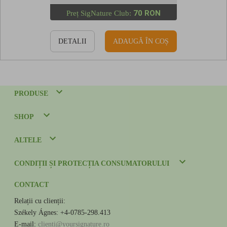
70 RON
Preț SigNature Club:
DETALII
ADAUGĂ ÎN COȘ
PRODUSE
SHOP
ALTELE
CONDIȚII ȘI PROTECȚIA CONSUMATORULUI
CONTACT
Relații cu clienții:
Székely Ágnes: +4-0785-298.413
E-mail:
clienti@yoursignature.ro